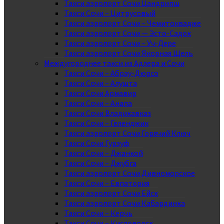
Такси аэропорт Сочи Цандрипш
Такси Сочи – Цитрусовый
Такси аэропорт Сочи – Чемитоквадже
Такси аэропорт Сочи — Эсто-Садок
Такси аэропорт Сочи – Уч-Дере
Такси аэропорт Сочи Якорная Щель
Междугороднее такси из Адлера и Сочи
Такси Сочи – Абрау-Дюрсо
Такси Сочи – Алушта
Такси Сочи Армавир
Такси Сочи – Анапа
Такси Сочи Владикавказ
Такси Сочи – Геленджик
Такси аэропорт Сочи Горячий Ключ
Такси Сочи Гурзуф
Такси Сочи – Джанкой
Такси Сочи – Джубга
Такси аэропорт Сочи Дивноморское
Такси Сочи – Евпатория
Такси аэропорт Сочи Ейск
Такси аэропорт Сочи Кабардинка
Такси Сочи – Керчь
Такси Сочи – Кисловодск