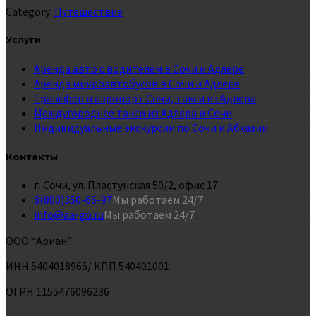
Category:
Путешествие
Услуги
Аренда авто с водителем в Сочи и Адлере
Аренда микроавтобусов в Сочи и Адлере
Трансфер в аэропорт Сочи, такси из Адлера
Междугороднее такси из Адлера и Сочи
Индивидуальные экскурсии по Сочи и Абхазии
Контакты
г. Сочи, ул. Пластунская 50/2, офис 17
8(800)350-66-97
Мы работаем 24/7
info@aa-go.ru
Мы работаем 24/7
ООО “Ариан”
ИНН 5404018965/ КПП 540401001
ОГРН 1155476096236