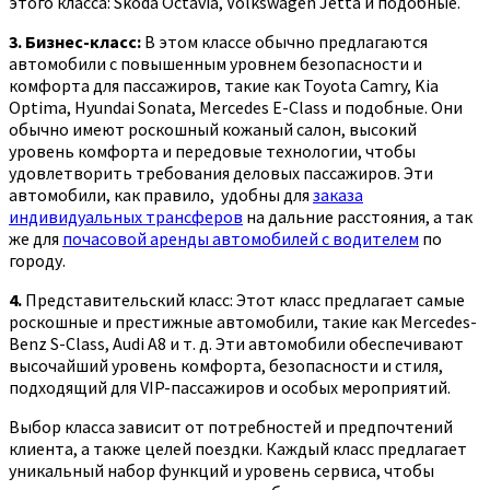
этого класса: S
koda Octavia, Volkswagen Jetta и подобные.
3. Бизнес-класс:
В этом классе обычно предлагаются
автомобили с повышенным уровнем безопасности и
комфорта для пассажиров, такие как
Toyota Camry, Kia
Optima, Hyundai Sonata, Mercedes E-Сlass и подобные.
Они
обычно имеют роскошный кожаный салон, высокий
уровень комфорта и передовые технологии, чтобы
удовлетворить требования деловых пассажиров. Эти
автомобили, как правило, удобны для
заказа
индивидуальных трансферов
на дальние расстояния, а так
же для
почасовой аренды автомобилей с водителем
по
городу.
4.
Представительский класс: Этот класс предлагает самые
роскошные и престижные автомобили, такие как Mercedes-
Benz S-Class, Audi A8 и т. д. Эти автомобили обеспечивают
высочайший уровень комфорта, безопасности и стиля,
подходящий для VIP-пассажиров и особых мероприятий.
Выбор класса зависит от потребностей и предпочтений
клиента, а также целей поездки. Каждый класс предлагает
уникальный набор функций и уровень сервиса, чтобы