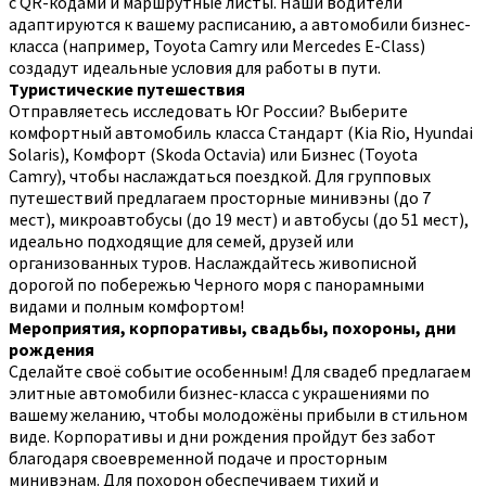
с QR-кодами и маршрутные листы. Наши водители
адаптируются к вашему расписанию, а автомобили бизнес-
класса (например, Toyota Camry или Mercedes E-Class)
создадут идеальные условия для работы в пути.
Туристические путешествия
Отправляетесь исследовать Юг России? Выберите
комфортный автомобиль класса Стандарт (Kia Rio, Hyundai
Solaris), Комфорт (Skoda Octavia) или Бизнес (Toyota
Camry), чтобы наслаждаться поездкой. Для групповых
путешествий предлагаем просторные минивэны (до 7
мест), микроавтобусы (до 19 мест) и автобусы (до 51 мест),
идеально подходящие для семей, друзей или
организованных туров. Наслаждайтесь живописной
дорогой по побережью Черного моря с панорамными
видами и полным комфортом!
Мероприятия, корпоративы, свадьбы, похороны, дни
рождения
Сделайте своё событие особенным! Для свадеб предлагаем
элитные автомобили бизнес-класса с украшениями по
вашему желанию, чтобы молодожёны прибыли в стильном
виде. Корпоративы и дни рождения пройдут без забот
благодаря своевременной подаче и просторным
минивэнам. Для похорон обеспечиваем тихий и