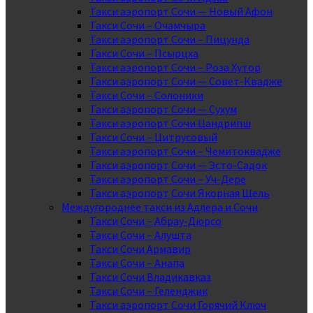
Такси аэропорт Сочи — Новый Афон
Такси Сочи – Очамчыра
Такси аэропорт Сочи – Пицунда
Такси Сочи – Псырцха
Такси аэропорт Сочи – Роза Хутор
Такси аэропорт Сочи — Совет-Квадже
Такси Сочи – Солоники
Такси аэропорт Сочи — Сухум
Такси аэропорт Сочи Цандрипш
Такси Сочи – Цитрусовый
Такси аэропорт Сочи – Чемитоквадже
Такси аэропорт Сочи — Эсто-Садок
Такси аэропорт Сочи – Уч-Дере
Такси аэропорт Сочи Якорная Щель
Междугороднее такси из Адлера и Сочи
Такси Сочи – Абрау-Дюрсо
Такси Сочи – Алушта
Такси Сочи Армавир
Такси Сочи – Анапа
Такси Сочи Владикавказ
Такси Сочи – Геленджик
Такси аэропорт Сочи Горячий Ключ