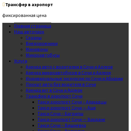
Трансфер в аэропорт
фиксированная цена
Главная страница
Наш автопарк
Седаны
Внедорожники
Минивэны
Микроавтобусы
Услуги
Аренда авто с водителем в Сочи и Адлере
Аренда микроавтобусов в Сочи и Адлере
Индивидуальные экскурсии по Сочи и Абхазии
Прокат авто без водителя в Сочи
Аренда яхт в Сочи и Адлере
Трансфер в аэропорт Сочи
Такси аэропорт Сочи – Алахадцы
Такси аэропорт Сочи — Аше
Такси Сочи – Багрипш
Такси аэропорт Сочи — Вардане
Такси Сочи – Вишневка