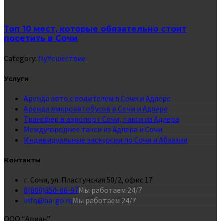
Топ 10 мест, которые обязательно стоит
посетить в Сочи
Category:
Путешествие
Услуги
Аренда авто с водителем в Сочи и Адлере
Аренда микроавтобусов в Сочи и Адлере
Трансфер в аэропорт Сочи, такси из Адлера
Междугороднее такси из Адлера и Сочи
Индивидуальные экскурсии по Сочи и Абхазии
Контакты
г. Сочи, ул. Пластунская 50/2, офис 17
8(800)350-66-97
Мы работаем 24/7
info@aa-go.ru
Мы работаем 24/7
ООО “Ариан”