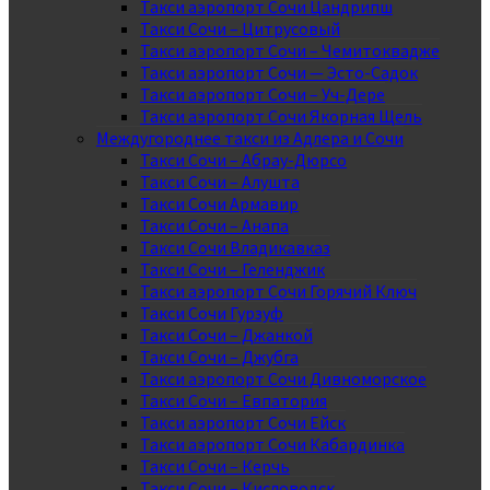
Такси аэропорт Сочи Цандрипш
Такси Сочи – Цитрусовый
Такси аэропорт Сочи – Чемитоквадже
Такси аэропорт Сочи — Эсто-Садок
Такси аэропорт Сочи – Уч-Дере
Такси аэропорт Сочи Якорная Щель
Междугороднее такси из Адлера и Сочи
Такси Сочи – Абрау-Дюрсо
Такси Сочи – Алушта
Такси Сочи Армавир
Такси Сочи – Анапа
Такси Сочи Владикавказ
Такси Сочи – Геленджик
Такси аэропорт Сочи Горячий Ключ
Такси Сочи Гурзуф
Такси Сочи – Джанкой
Такси Сочи – Джубга
Такси аэропорт Сочи Дивноморское
Такси Сочи – Евпатория
Такси аэропорт Сочи Ейск
Такси аэропорт Сочи Кабардинка
Такси Сочи – Керчь
Такси Сочи – Кисловодск