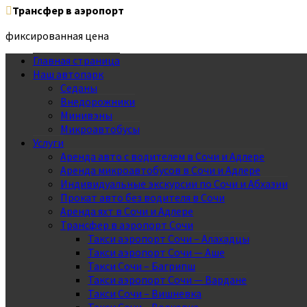
Трансфер в аэропорт
фиксированная цена
Главная страница
Наш автопарк
Седаны
Внедорожники
Минивэны
Микроавтобусы
Услуги
Аренда авто с водителем в Сочи и Адлере
Аренда микроавтобусов в Сочи и Адлере
Индивидуальные экскурсии по Сочи и Абхазии
Прокат авто без водителя в Сочи
Аренда яхт в Сочи и Адлере
Трансфер в аэропорт Сочи
Такси аэропорт Сочи – Алахадцы
Такси аэропорт Сочи — Аше
Такси Сочи – Багрипш
Такси аэропорт Сочи — Вардане
Такси Сочи – Вишневка