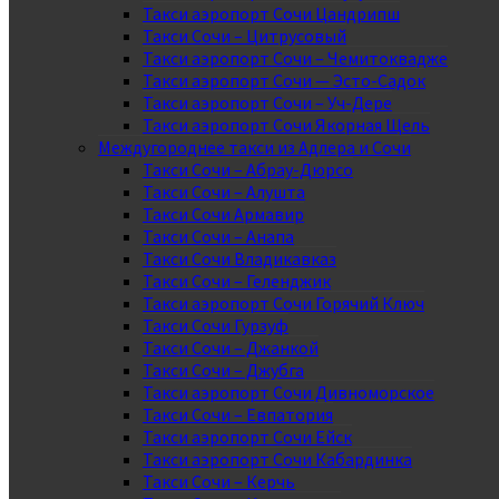
Такси аэропорт Сочи Цандрипш
Такси Сочи – Цитрусовый
Такси аэропорт Сочи – Чемитоквадже
Такси аэропорт Сочи — Эсто-Садок
Такси аэропорт Сочи – Уч-Дере
Такси аэропорт Сочи Якорная Щель
Междугороднее такси из Адлера и Сочи
Такси Сочи – Абрау-Дюрсо
Такси Сочи – Алушта
Такси Сочи Армавир
Такси Сочи – Анапа
Такси Сочи Владикавказ
Такси Сочи – Геленджик
Такси аэропорт Сочи Горячий Ключ
Такси Сочи Гурзуф
Такси Сочи – Джанкой
Такси Сочи – Джубга
Такси аэропорт Сочи Дивноморское
Такси Сочи – Евпатория
Такси аэропорт Сочи Ейск
Такси аэропорт Сочи Кабардинка
Такси Сочи – Керчь