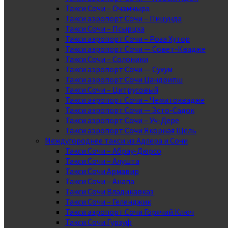
Такси Сочи – Очамчыра
Такси аэропорт Сочи – Пицунда
Такси Сочи – Псырцха
Такси аэропорт Сочи – Роза Хутор
Такси аэропорт Сочи — Совет-Квадже
Такси Сочи – Солоники
Такси аэропорт Сочи — Сухум
Такси аэропорт Сочи Цандрипш
Такси Сочи – Цитрусовый
Такси аэропорт Сочи – Чемитоквадже
Такси аэропорт Сочи — Эсто-Садок
Такси аэропорт Сочи – Уч-Дере
Такси аэропорт Сочи Якорная Щель
Междугороднее такси из Адлера и Сочи
Такси Сочи – Абрау-Дюрсо
Такси Сочи – Алушта
Такси Сочи Армавир
Такси Сочи – Анапа
Такси Сочи Владикавказ
Такси Сочи – Геленджик
Такси аэропорт Сочи Горячий Ключ
Такси Сочи Гурзуф