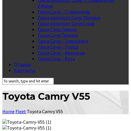
Такси аэропорт Сочи — Славянск-на-
Кубани
Такси Сочи – Ставрополь
Такси аэропорт Сочи Тбилиси
Такси аэропорт Сочи Судак
Такси Сочи Тамань
Такси Сочи Темрюк
Такси Сочи – Тимашевск
Такси Сочи – Туапсе
Такси Сочи – Феодосия
Такси Сочи – Ялта
Отзывы
Контакты
Toyota Camry V55
Home
Fleet
Toyota Camry V55