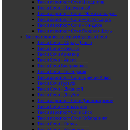
Такси аэропорт Сочи Цандрипш
Такси Сочи – Цитрусовый
Такси аэропорт Сочи – Чемитоквадже
Такси аэропорт Сочи — Эсто-Садок
Такси аэропорт Сочи – Уч-Дере
Такси аэропорт Сочи Якорная Щель
Междугороднее такси из Адлера и Сочи
Такси Сочи – Абрау-Дюрсо
Такси Сочи – Алушта
Такси Сочи Армавир
Такси Сочи – Анапа
Такси Сочи Владикавказ
Такси Сочи – Геленджик
Такси аэропорт Сочи Горячий Ключ
Такси Сочи Гурзуф
Такси Сочи – Джанкой
Такси Сочи – Джубга
Такси аэропорт Сочи Дивноморское
Такси Сочи – Евпатория
Такси аэропорт Сочи Ейск
Такси аэропорт Сочи Кабардинка
Такси Сочи – Керчь
Такси Сочи – Кисловодск