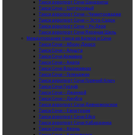
Такси аэропорт Сочи Цандрипш
Такси Сочи – Цитрусовый
Такси аэропорт Сочи – Чемитоквадже
Такси аэропорт Сочи — Эсто-Садок
Такси аэропорт Сочи – Уч-Дере
Такси аэропорт Сочи Якорная Щель
Междугороднее такси из Адлера и Сочи
Такси Сочи – Абрау-Дюрсо
Такси Сочи – Алушта
Такси Сочи Армавир
Такси Сочи – Анапа
Такси Сочи Владикавказ
Такси Сочи – Геленджик
Такси аэропорт Сочи Горячий Ключ
Такси Сочи Гурзуф
Такси Сочи – Джанкой
Такси Сочи – Джубга
Такси аэропорт Сочи Дивноморское
Такси Сочи – Евпатория
Такси аэропорт Сочи Ейск
Такси аэропорт Сочи Кабардинка
Такси Сочи – Керчь
Такси Сочи – Кисловодск