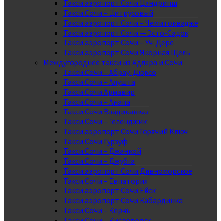
Такси аэропорт Сочи Цандрипш
Такси Сочи – Цитрусовый
Такси аэропорт Сочи – Чемитоквадже
Такси аэропорт Сочи — Эсто-Садок
Такси аэропорт Сочи – Уч-Дере
Такси аэропорт Сочи Якорная Щель
Междугороднее такси из Адлера и Сочи
Такси Сочи – Абрау-Дюрсо
Такси Сочи – Алушта
Такси Сочи Армавир
Такси Сочи – Анапа
Такси Сочи Владикавказ
Такси Сочи – Геленджик
Такси аэропорт Сочи Горячий Ключ
Такси Сочи Гурзуф
Такси Сочи – Джанкой
Такси Сочи – Джубга
Такси аэропорт Сочи Дивноморское
Такси Сочи – Евпатория
Такси аэропорт Сочи Ейск
Такси аэропорт Сочи Кабардинка
Такси Сочи – Керчь
Такси Сочи – Кисловодск