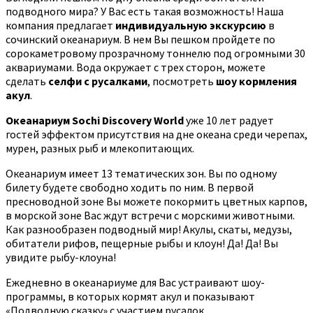
подводного мира? У Вас есть такая возможность! Наша
компания предлагает
индивидуальную экскурсию
в
сочинский океанариум. В нем Вы пешком пройдете по
сорокаметровому прозрачному тоннелю под огромными 30
аквариумами. Вода окружает с трех сторон, можете
сделать
селфи с русалками
, посмотреть
шоу кормления
акул
.
Океанариум Sochi Discovery World
уже 10 лет радует
гостей эффектом присутствия на дне океана среди черепах,
мурен, разных рыб и млекопитающих.
Океанариум имеет 13 тематических зон. Вы по одному
билету будете свободно ходить по ним. В первой
пресноводной зоне Вы можете покормить цветных карпов,
в морской зоне Вас ждут встречи с морскими животными.
Как разнообразен подводный мир! Акулы, скаты, медузы,
обитатели рифов, пещерные рыбы и клоун! Да! Да! Вы
увидите рыбу-клоуна!
Ежедневно в океанариуме для Вас устраивают шоу-
программы, в которых кормят акул и показывают
«Подводную сказку» с участием русалок.