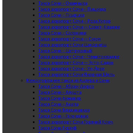
Такси Сочи – Очамчыра
Такси аэропорт Сочи – Пицунда
Такси Сочи – Псырцха
Такси аэропорт Сочи – Роза Хутор
Такси аэропорт Сочи — Совет-Квадже
Такси Сочи – Солоники
Такси аэропорт Сочи — Сухум
Такси аэропорт Сочи Цандрипш
Такси Сочи – Цитрусовый
Такси аэропорт Сочи – Чемитоквадже
Такси аэропорт Сочи — Эсто-Садок
Такси аэропорт Сочи – Уч-Дере
Такси аэропорт Сочи Якорная Щель
Междугороднее такси из Адлера и Сочи
Такси Сочи – Абрау-Дюрсо
Такси Сочи – Алушта
Такси Сочи Армавир
Такси Сочи – Анапа
Такси Сочи Владикавказ
Такси Сочи – Геленджик
Такси аэропорт Сочи Горячий Ключ
Такси Сочи Гурзуф