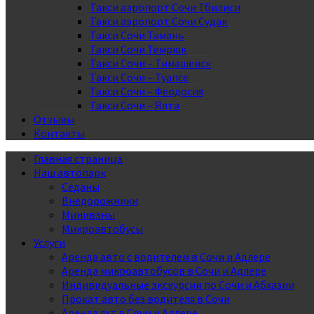
Такси аэропорт Сочи Тбилиси
Такси аэропорт Сочи Судак
Такси Сочи Тамань
Такси Сочи Темрюк
Такси Сочи – Тимашевск
Такси Сочи – Туапсе
Такси Сочи – Феодосия
Такси Сочи – Ялта
Отзывы
Контакты
Главная страница
Наш автопарк
Седаны
Внедорожники
Минивэны
Микроавтобусы
Услуги
Аренда авто с водителем в Сочи и Адлере
Аренда микроавтобусов в Сочи и Адлере
Индивидуальные экскурсии по Сочи и Абхазии
Прокат авто без водителя в Сочи
Аренда яхт в Сочи и Адлере