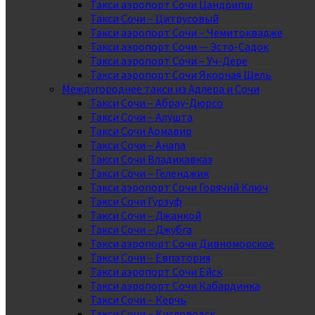
Такси аэропорт Сочи Цандрипш
Такси Сочи – Цитрусовый
Такси аэропорт Сочи – Чемитоквадже
Такси аэропорт Сочи — Эсто-Садок
Такси аэропорт Сочи – Уч-Дере
Такси аэропорт Сочи Якорная Щель
Междугороднее такси из Адлера и Сочи
Такси Сочи – Абрау-Дюрсо
Такси Сочи – Алушта
Такси Сочи Армавир
Такси Сочи – Анапа
Такси Сочи Владикавказ
Такси Сочи – Геленджик
Такси аэропорт Сочи Горячий Ключ
Такси Сочи Гурзуф
Такси Сочи – Джанкой
Такси Сочи – Джубга
Такси аэропорт Сочи Дивноморское
Такси Сочи – Евпатория
Такси аэропорт Сочи Ейск
Такси аэропорт Сочи Кабардинка
Такси Сочи – Керчь
Такси Сочи – Кисловодск