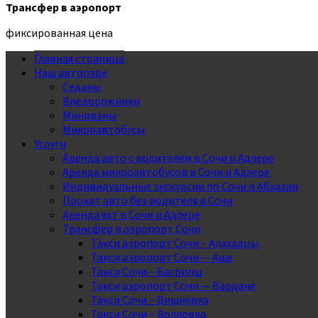
Трансфер в аэропорт
фиксированная цена
Главная страница
Наш автопарк
Седаны
Внедорожники
Минивэны
Микроавтобусы
Услуги
Аренда авто с водителем в Сочи и Адлере
Аренда микроавтобусов в Сочи и Адлере
Индивидуальные экскурсии по Сочи и Абхазии
Прокат авто без водителя в Сочи
Аренда яхт в Сочи и Адлере
Трансфер в аэропорт Сочи
Такси аэропорт Сочи – Алахадцы
Такси аэропорт Сочи — Аше
Такси Сочи – Багрипш
Такси аэропорт Сочи — Вардане
Такси Сочи – Вишневка
Такси Сочи – Волковка